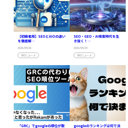
【初級者用】SEOとAIOの違い
SEO・GEO・AI検索時代を生
を徹底解…
き抜く！…
2026/04/26
2026/04/24
SEOニュース
SEOニュース
「GRC」でgoogleの順位が取
googleのランキングは何で決