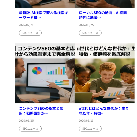
最新版-AI検索で変わる検索キ
ローカルSEOの動向：AI検索
ーワード構…
時代に地域…
2026/07/28
2026/06/25
SEOニュース
SEOニュース
コンテンツSEOの基本と応
α世代とはどんな世代か：生ま
用：戦略設計か…
れた年・特徴…
2026/06/25
2026/06/16
SEOニュース
SEOニュース