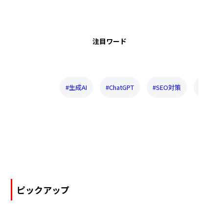
注目ワード
#生成AI
#ChatGPT
#SEO対策
#検索
ピックアップ