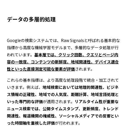
データの多層的処理
Googleの検索システムでは、Raw Signalsと呼ばれる基本的な
指標から高度な機械学習モデルまで、多層的なデータ処理が行
われています。
基本層では、クリック回数、クエリとページ内
容の一致度、コンテンツの新鮮度、地域関連性、デバイス適合
性といった直接測定可能な要素が評価
されます。
これらの基本指標は、より高度な処理段階で統合・加工されて
いきます。例えば、
地域検索においては地理的関連性、ビジネ
ス情報の正確性、地域での人気度、距離計算、地域言語処理と
いった専門的な評価
が適用されます。
リアルタイム性が重要な
ニュース検索では、公開タイムスタンプ、更新頻度、トレンド
関連性、報道機関の権威性、ソーシャルメディアでの反響とい
った時間軸を重視した評価
が行われます。