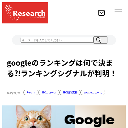
経験豊富なスタッフがお客様のWEB集客に関するあらゆる
googleのランキングは何で決ま
ものをコンサルティングし、結果をお約束します。
る?!ランキングシグナルが判明！
CONTACT
Rekam
SEOニュース
SEO順位変動
googleニュース
2025/09/08