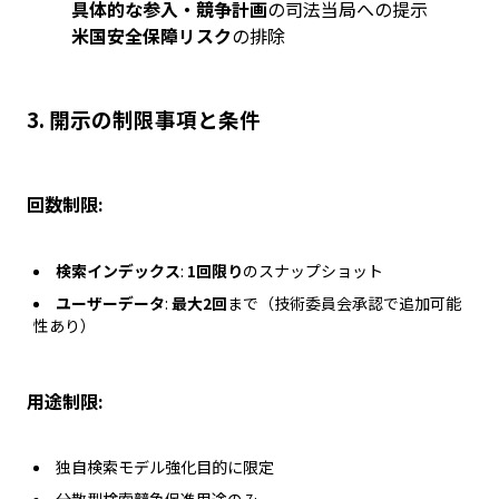
具体的な参入・競争計画
の司法当局への提示
米国安全保障リスク
の排除
3.
開示の制限事項と条件
回数制限:
検索インデックス
:
1回限り
のスナップショット
ユーザーデータ
:
最大2回
まで（技術委員会承認で追加可能
性あり）
用途制限:
独自検索モデル強化目的に限定