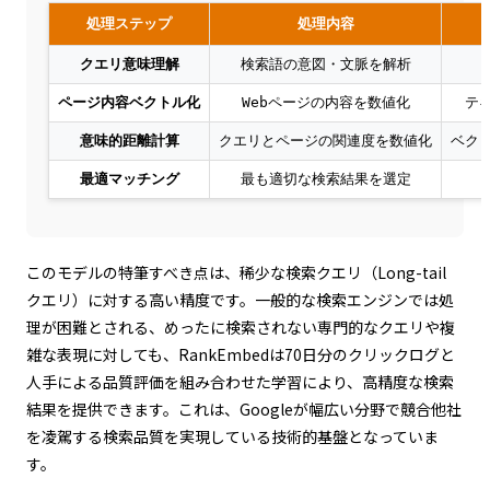
処理ステップ
処理内容
クエリ意味理解
検索語の意図・文脈を解析
ページ内容ベクトル化
Webページの内容を数値化
テ
意味的距離計算
クエリとページの関連度を数値化
ベク
最適マッチング
最も適切な検索結果を選定
このモデルの特筆すべき点は、稀少な検索クエリ（Long-tail
クエリ）に対する高い精度です。一般的な検索エンジンでは処
理が困難とされる、めったに検索されない専門的なクエリや複
雑な表現に対しても、RankEmbedは70日分のクリックログと
人手による品質評価を組み合わせた学習により、高精度な検索
結果を提供できます。これは、Googleが幅広い分野で競合他社
を凌駕する検索品質を実現している技術的基盤となっていま
す。