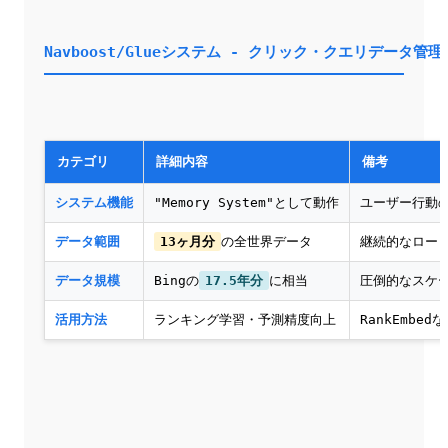
Navboost/Glueシステム - クリック・クエリデータ管理
カテゴリ
詳細内容
備考
システム機能
"Memory System"として動作
ユーザー行動
データ範囲
13ヶ月分
の全世界データ
継続的なロー
データ規模
Bingの
17.5年分
に相当
圧倒的なスケ
活用方法
ランキング学習・予測精度向上
RankEmbe