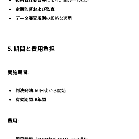
定期監督および監査
データ廃棄規則
の厳格な適用
5.
期間と費用負担
実施期間:
判決発効
: 60日後から開始
有効期間
:
6年間
費用:
限界費用
（marginal cost）での提供