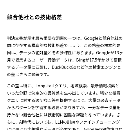
競合他社との技術格差
判決文書が示す最も重要な洞察の一つは、Googleと競合他社の
間に存在する構造的な技術格差でしょう。この格差の根本的要
因は、データの絶対量とその多様性にあります。Googleが13ヶ
月で収集するユーザー行動データは、Bingが17.5年かけて蓄積
するデータ量に匹敵し、DuckDuckGoなど他の検索エンジンと
の差はさらに顕著です。
この差は特に、Long-tail クエリ、地域検索、最新情報検索と
いった分野で決定的な品質差を生み出しています。稀少な検索
クエリに対する適切な回答を提供するには、大量の過去データ
からパターンを学習する必要がありますが、十分なデータ量を
持たない競合他社には技術的に困難な課題となっています。さ
らに、AI時代においても、LLMの訓練やファインチューニング
にはやはり大規模なデータが必要であり、Googleの優位性はむ