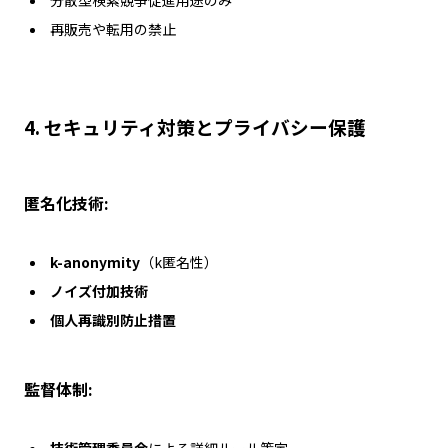
分散型検索競争促進用途のみ
再販売や転用の禁止
4.
セキュリティ対策とプライバシー保護
匿名化技術:
k-anonymity
（k匿名性）
ノイズ付加技術
個人再識別防止措置
監督体制:
技術管理委員会
による詳細ルール策定