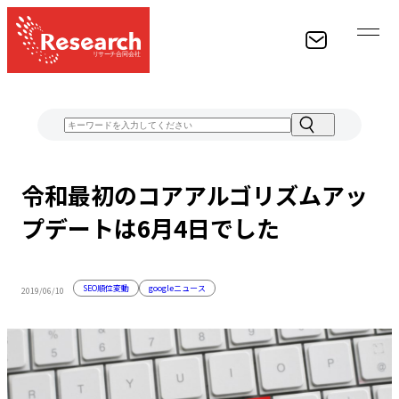
経験豊富なスタッフがお客様のWEB集客に関するあらゆる
令和最初のコアアルゴリズムアッ
ものをコンサルティングし、結果をお約束します。
プデートは6月4日でした
CONTACT
SEO順位変動
googleニュース
2019/06/10