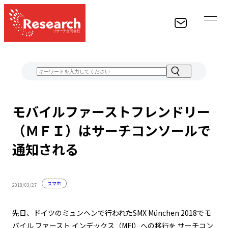
経験豊富なスタッフがお客様のWEB集客に関するあらゆる
モバイルファーストフレンドリー
ものをコンサルティングし、結果をお約束します。
（ＭＦＩ）はサーチコンソールで
CONTACT
通知される
スマホ
2018/03/27
先日、ドイツのミュンヘンで行われたSMX München 2018でモ
バイル ファースト インデックス（MFI）への移行を サーチコン