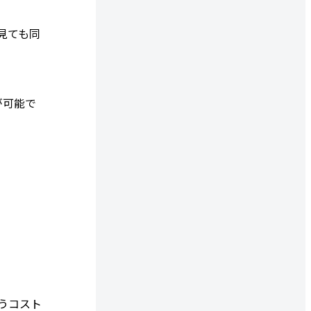
見ても同
が可能で
うコスト