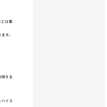
などは事
ります。
取得する
をハイス