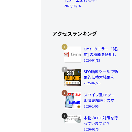
特徴・価値観を徹底
2026/06/16
解説
アクセスランキング
Gmailのエラー「[名
前] の機能を使用し
て、別の…
2024/04/13
SEO順位ツールで効
果的に検索結果を
改善する方法
2025/02/26
スワイプ型LPツー
ル徹底解説：スマ
ホ用LPツール比較
2026/1/06
７選
本物のLPO対策を行
っていますか？
2026/02/6