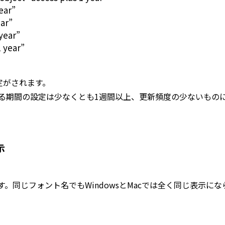
ear”
ear”
year”
 year”
定がされます。
奨する期間の設定は少なくとも1週間以上、更新頻度の少ないもの
示
。同じフォント名でもWindowsとMacでは全く同じ表示に