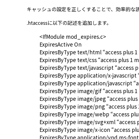
キャッシュの設定を正しくすることで、効率的な
.htaccessに以下の記述を追加します。
<IfModule mod_expires.c>
ExpiresActive On
ExpiresByType text/html “access plus 1
ExpiresByType text/css “access plus 1 
ExpiresByType text/javascript “access 
ExpiresByType application/x-javascript
ExpiresByType application/javascript “
ExpiresByType image/gif “access plus 
ExpiresByType image/jpeg “access plus
ExpiresByType image/png “access plus
ExpiresByType image/webp “access plu
ExpiresByType image/svg+xml “access 
ExpiresByType image/x-icon “access pl
ExpiresByType application/vnd.ms-fonto