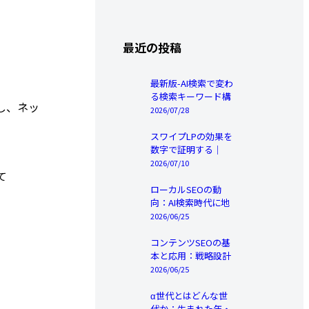
最近の投稿
最新版-AI検索で変わ
る検索キーワード構
信し、ネッ
造と新しい攻略法
2026/07/28
スワイプLPの効果を
数字で証明する｜
CVR・滞在時間・離
2026/07/10
て
脱率の実態
ローカルSEOの動
向：AI検索時代に地
域ビジネスが生き残
2026/06/25
る戦略
コンテンツSEOの基
本と応用：戦略設計
から効果測定まで完
2026/06/25
全解説
α世代とはどんな世
代か：生まれた年・