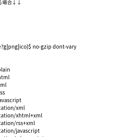
いる場合↓↓
e?g|png|ico)$ no-gzip dont-vary
lain
html
xml
ss
avascript
cation/xml
cation/xhtml+xml
ation/rss+xml
tion/javascript