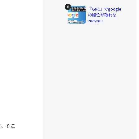
「GRC」でgoogle
の順位が取れな
い、今代わりに使
2025/9/11
える順位ツール12
選
す。そこ