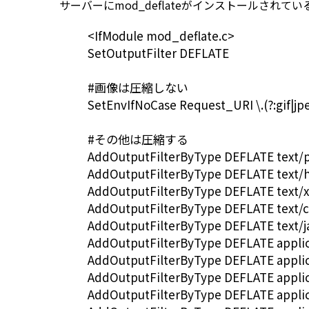
サーバーにmod_deflateがインストールされて
<IfModule mod_deflate.c>
SetOutputFilter DEFLATE
#画像は圧縮しない
SetEnvIfNoCase Request_URI \.(?:gif|jp
#その他は圧縮する
AddOutputFilterByType DEFLATE text/p
AddOutputFilterByType DEFLATE text/
AddOutputFilterByType DEFLATE text/
AddOutputFilterByType DEFLATE text/c
AddOutputFilterByType DEFLATE text/j
AddOutputFilterByType DEFLATE appli
AddOutputFilterByType DEFLATE appli
AddOutputFilterByType DEFLATE applic
AddOutputFilterByType DEFLATE applica