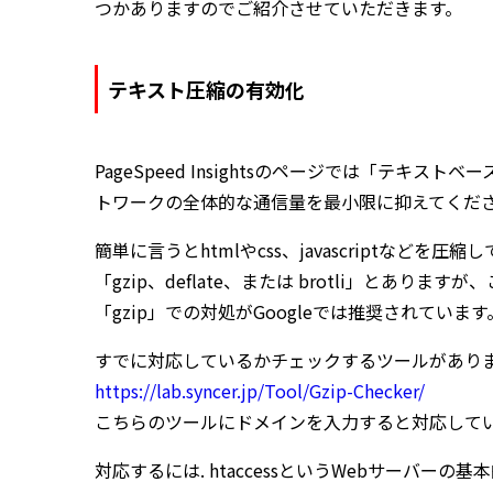
つかありますのでご紹介させていただきます。
テキスト圧縮の有効化
PageSpeed Insightsのページでは「テキストベ
トワークの全体的な通信量を最小限に抑えてくだ
簡単に言うとhtmlやcss、javascriptなど
「gzip、deflate、または brotli」と
「gzip」での対処がGoogleでは推奨されています
すでに対応しているかチェックするツールがあり
https://lab.syncer.jp/Tool/Gzip-Checker/
こちらのツールにドメインを入力すると対応して
対応するには. htaccessというWebサーバ